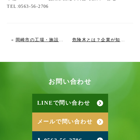
TEL:0563-56-2706
«
岡崎市の工場・施設の雑草対策は業者に任せるべき？草刈り無限ループを根本から断つ方法
危険木とは？企業が知るべき見分け方と樹木医による対策
お
問
い
合
わ
せ
LINEで問い合わせ
メールで問い合わせ