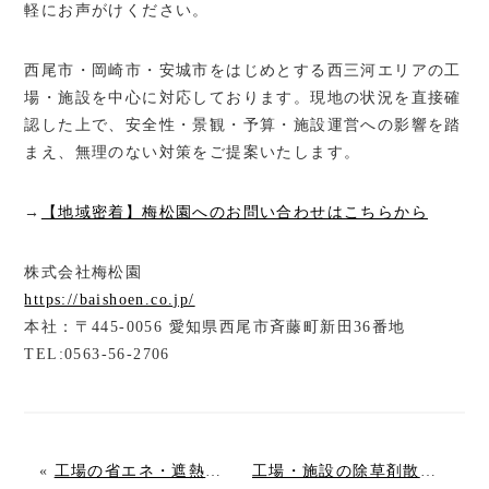
軽にお声がけください。
西尾市・岡崎市・安城市をはじめとする西三河エリアの工
場・施設を中心に対応しております。現地の状況を直接確
認した上で、安全性・景観・予算・施設運営への影響を踏
まえ、無理のない対策をご提案いたします。
→
【地域密着】梅松園へのお問い合わせはこちらから
株式会社梅松園
https://baishoen.co.jp/
本社：〒445-0056 愛知県西尾市斉藤町新田36番地
TEL:0563-56-2706
«
工場の省エネ・遮熱対策に緑化が選ばれる理由は？冷却効果と導入のポイント
工場・施設の除草剤散布は時期が重要！年間管理で雑草を抑える