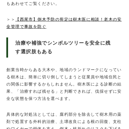
もあわせてご覧ください。
＞＞
【西尾市】倒木予防の剪定は樹木医に相談！老木の安
全管理で事故を防ぐ
治療や補強でシンボルツリーを安全に残
す選択肢もある
創業当時からある大木や、地域のランドマークになってい
る樹木は、簡単に切り倒してしまうと従業員や地域住民と
の関係に影響するかもしれません。樹木医による診断の結
果、「治療すれば残せる」と判断できれば、伐採せずに安
全な状態を保つ方法を選べます。
具体的な対処法としては、腐朽部分を除去して樹木用の薬
剤で処置する外科的治療、土壌改良による根の回復、支柱
やワイヤーで樹体を支え、倒木・枝折れのリスクを下げる