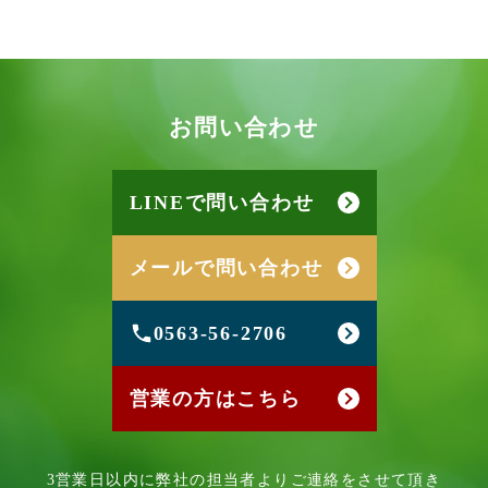
お
問
い
合
わ
せ
LINEで問い合わせ
メールで問い合わせ
0563-56-2706
営業の方はこちら
3営業日以内に弊社の担当者よりご連絡をさせて頂き