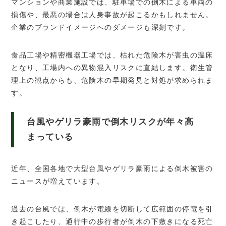
マンションや商業施設では、駐車場での倒木による車両の
損傷や、最悪の場合は人身事故が起こるかもしれません。
企業のブランドイメージへのダメージも深刻です。
食品工場や精密機器工場では、枯れた危険木が害虫の温床
となり、工場内への異物混入リスクに直結します。衛生管
理上の観点からも、危険木の早期発見と対処が求められま
す。
台風やゲリラ豪雨で倒木リスクが年々高
まっている
近年、全国各地で大型台風やゲリラ豪雨による倒木被害の
ニュースが増えています。
過去の台風では、倒木が電線を切断して広範囲の停電を引
き起こしたり、通行中の歩行者が倒木の下敷きになる死亡